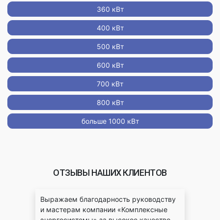
360 кВт
400 кВт
500 кВт
600 кВт
700 кВт
800 кВт
больше 1000 кВт
ОТЗЫВЫ НАШИХ КЛИЕНТОВ
ые
Выражаем благодарность руководству
Бла
и мастерам компании «Комплексные
энер
оте
энергосистемы» за высокое качество
взаи