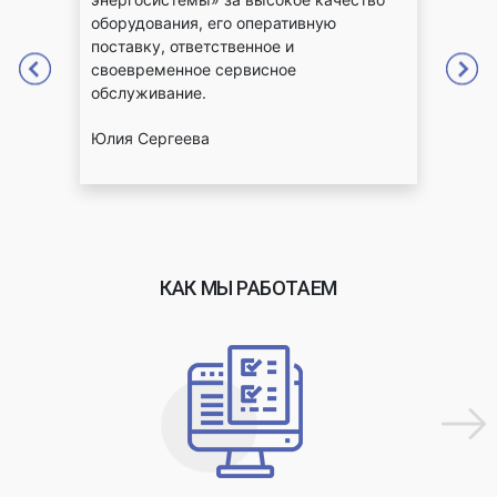
оборудования, его оперативную
отве
лему
поставку, ответственное и
Серв
а
своевременное сервисное
стаб
обслуживание.
высо
Юлия Сергеева
Егор
КАК МЫ РАБОТАЕМ